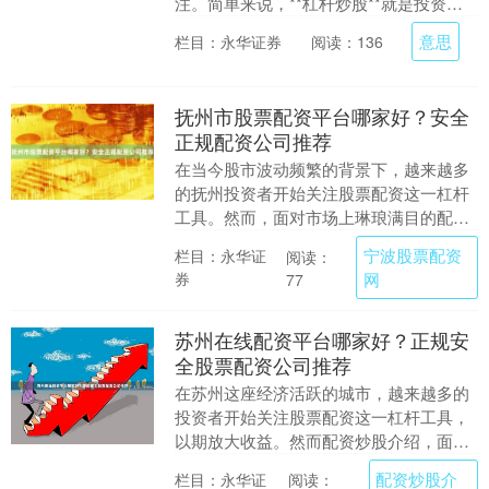
注。简单来说，**杠杆炒股**就是投资者
通过向证券公司或其他金融机构**借钱**
意思
栏目：永华证券
阅读：136
来增加投....
抚州市股票配资平台哪家好？安全
正规配资公司推荐
在当今股市波动频繁的背景下，越来越多
的抚州投资者开始关注股票配资这一杠杆
工具。然而，面对市场上琳琅满目的配资
平台，许多投资者不禁困惑：**抚州市股
宁波股票配资
栏目：永华证
阅读：
票配资平台哪家....
券
网
77
苏州在线配资平台哪家好？正规安
全股票配资公司推荐
在苏州这座经济活跃的城市，越来越多的
投资者开始关注股票配资这一杠杆工具，
以期放大收益。然而配资炒股介绍，面对
网络上琳琅满目的在线配资平台，许多投
配资炒股介
栏目：永华证
阅读：
资者不禁困惑：*....