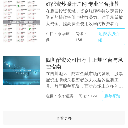
好配资炒股开户网 专业平台推荐
在股票投资领域，资金规模往往决定着投
资者的操作空间与收益潜力。对于希望放
大资金、提高资金使用效率的投资者而
言，选择一家正规、专业的配资平台至关
配资炒股介
栏目：永华证
阅读：
重要。本文将围绕“....
券
绍
189
四川配资公司推荐丨正规平台与风
控指南
在四川地区，随着金融市场的发展，股票
配资逐渐成为投资者放大收益的重要工
具。然而股莘配资，面对市场上众多的配
资公司，如何挑选正规平台、做好风险控
股莘配资
栏目：永华证券
阅读：124
制，成为每位投资者....
查看更多